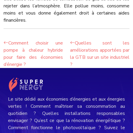
rejeter dans l’atmosphère. Elle pollue moins, consomme
moins et vous donne également droit à certaines aides
financières.
Comment choisir une
Quelles sont les
pompe à chaleur hybride
améliorations apportées par
pour faire des économies
la GTB sur un site industriel
d’énergie ?
?
Le site dédié aux économies d’énergies et aux énergies
vertes ! Comment maîtriser sa consommation au
quotidien ? Quelles installations responsables
envisager ? Qu’est ce que la rénovation énergétique ?
Comment fonctionne le photovoltaïque ? Suivez le