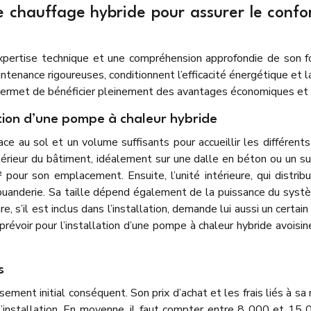
 de chauffage hybride pour assurer le con
 expertise technique et une compréhension approfondie de son 
ntenance rigoureuses, conditionnent l’efficacité énergétique et l
 permet de bénéficier pleinement des avantages économiques et 
ation d’une pompe à chaleur hybride
ace au sol et un volume suffisants pour accueillir les différen
’extérieur du bâtiment, idéalement sur une dalle en béton ou un 
our son emplacement. Ensuite, l’unité intérieure, qui distri
ne buanderie. Sa taille dépend également de la puissance du sy
e, s’il est inclus dans l’installation, demande lui aussi un cert
évoir pour l’installation d’une pompe à chaleur hybride avoisin
s
ement initial conséquent. Son prix d’achat et les frais liés à sa
l’installation. En moyenne, il faut compter entre 8 000 et 15