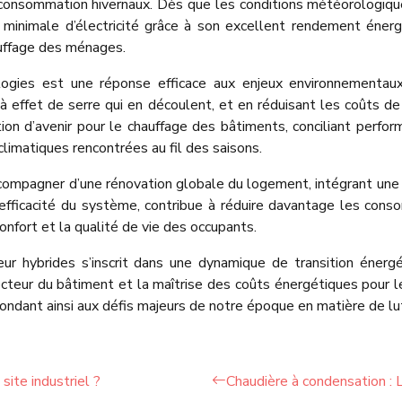
e consommation hivernaux. Dès que les conditions météorologique
inimale d’électricité grâce à son excellent rendement énergét
auffage des ménages.
logies est une réponse efficace aux enjeux environnementa
 effet de serre qui en découlent, et en réduisant les coûts d
on d’avenir pour le chauffage des bâtiments, conciliant perfor
climatiques rencontrées au fil des saisons.
ccompagner d’une rénovation globale du logement, intégrant une 
l’efficacité du système, contribue à réduire davantage les con
onfort et la qualité de vie des occupants.
ur hybrides s’inscrit dans une dynamique de transition énerg
ecteur du bâtiment et la maîtrise des coûts énergétiques pour l
ondant ainsi aux défis majeurs de notre époque en matière de lu
ite industriel ?
Chaudière à condensation : L