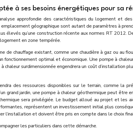
ptée à ses besoins énergétiques pour sa r
e analyse approfondie des caractéristiques du logement et d
 son emplacement géographique sont autant de paramètres à pre
plus élevés qu’une construction récente aux normes RT 2012. De
n logement en zone tempérée.
e de chauffage existant, comme une chaudière à gaz ou au fioul
un fonctionnement optimal et économique. Une pompe à chaleur 
e à chaleur surdimensionnée engendrera un coût d’installation plu
ndra des ressources disponibles sur le terrain, comme la pr
 d’un grand jardin, une pompe à chaleur géothermique peut être e
thermique sera privilégiée. Le budget alloué au projet et les a
erformantes, représentent un investissement initial plus cons
 l’installation et doivent être pris en compte dans le choix fina
ompagner les particuliers dans cette démarche.