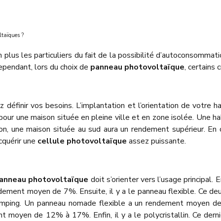
ltaïques ?
lus les particuliers du fait de la possibilité d’autoconsommati
ependant, lors du choix de
panneau photovoltaïque
, certains
z définir vos besoins. L’implantation et l’orientation de votre 
our une maison située en pleine ville et en zone isolée. Une hab
ation, une maison située au sud aura un rendement supérieur. En
cquérir une
cellule photovoltaïque
assez puissante.
anneau photovoltaïque
doit s’orienter vers l’usage principal. 
rendement moyen de 7%. Ensuite, il y a le panneau flexible. Ce
amping. Un panneau nomade flexible a un rendement moyen de 9%
 moyen de 12% à 17%. Enfin, il y a le polycristallin. Ce dernie