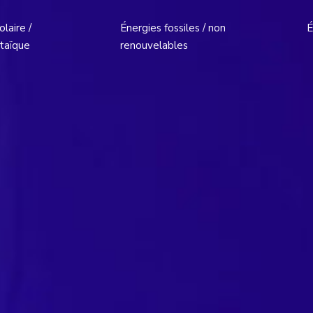
laire /
Énergies fossiles / non
É
taïque
renouvelables