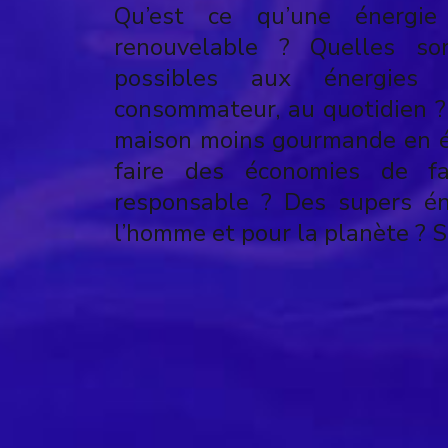
Qu’est ce qu’une énergie
renouvelable ? Quelles son
possibles aux énergies 
consommateur, au quotidien 
maison moins gourmande en 
faire des économies de fa
responsable ? Des supers é
l’homme et pour la planète ? Su