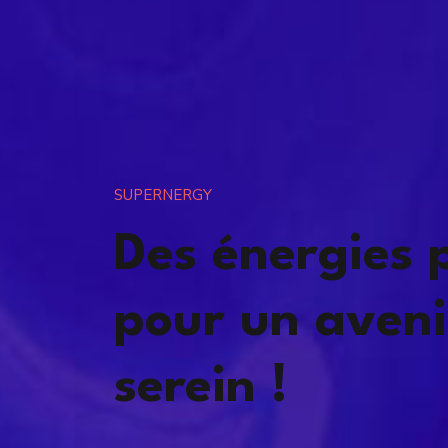
SUPERNERGY
Des énergies 
pour un aveni
serein !