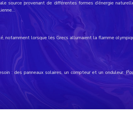
ale source provenant de différentes formes d’énergie naturell
olienne…
quité, notamment lorsque les Grecs allumaient la flamme olympiqu
esoin : des panneaux solaires, un compteur et un onduleur. Pou
Supernergy : des énergies propres pour un avenir plus serein !