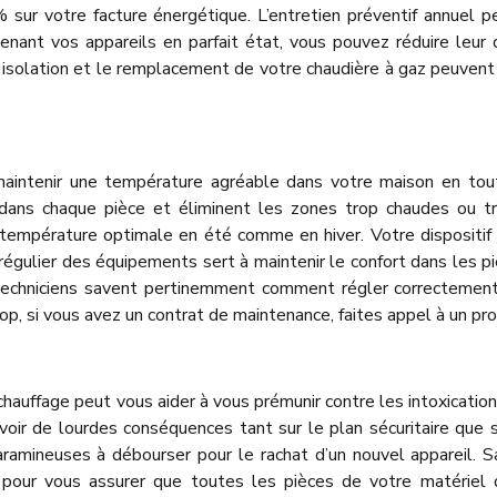
sur votre facture énergétique. L’entretien préventif annuel p
tenant vos appareils en parfait état, vous pouvez réduire leur
e isolation et le remplacement de votre chaudière à gaz peuvent 
aintenir une température agréable dans votre maison en tou
r dans chaque pièce et éliminent les zones trop chaudes ou tr
e température optimale en été comme en hiver. Votre dispositi
n régulier des équipements sert à maintenir le confort dans les p
es techniciens savent pertinemment comment régler correctem
op, si vous avez un contrat de maintenance, faites appel à un pro
 chauffage peut vous aider à vous prémunir contre les intoxicati
 avoir de lourdes conséquences tant sur le plan sécuritaire que 
amineuses à débourser pour le rachat d’un nouvel appareil. S
pour vous assurer que toutes les pièces de votre matériel 