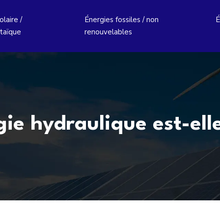
laire /
Énergies fossiles / non
É
taïque
renouvelables
gie hydraulique est-ell