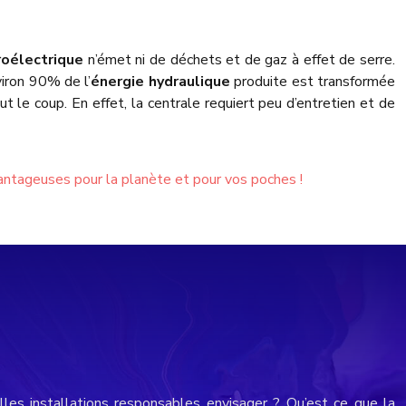
roélectrique
n’émet ni de déchets et de gaz à effet de serre.
iron 90% de l’
énergie hydraulique
produite est transformée
 le coup. En effet, la centrale requiert peu d’entretien et de
antageuses pour la planète et pour vos poches !
les installations responsables envisager ? Qu’est ce que la