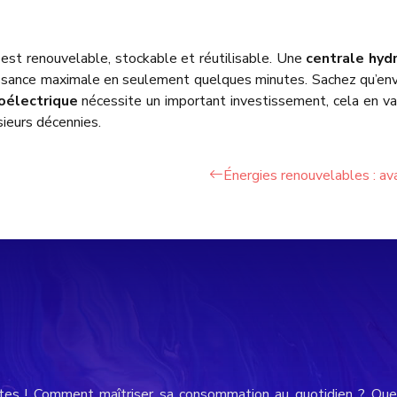
 est renouvelable, stockable et réutilisable. Une
centrale hyd
puissance maximale en seulement quelques minutes. Sachez qu’env
oélectrique
nécessite un important investissement, cela en vaut
sieurs décennies.
Énergies renouvelables : av
tes ! Comment maîtriser sa consommation au quotidien ? Quel